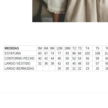
MEDIDAS
3M
6M
9M
12M
18M
T2
T3
T4
T5
T
ESTATURA
60
67
74
77
83
86
94
102
108
11
CONTORNO PECHO
40
42
44
46
50
52
54
56
58
6
LARGO VESTIDO
32
36
38
42
43
45
48
53
57
6
LARGO BERMUDAS
20
20
21
22
23
25
2