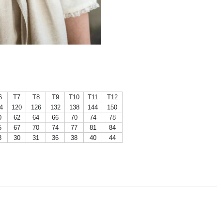
6
T7
T8
T9
T10
T11
T12
4
120
126
132
138
144
150
0
62
64
66
70
74
78
5
67
70
74
77
81
84
8
30
31
36
38
40
44