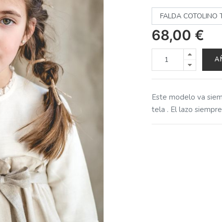
68,00
€
A
Este modelo va siemp
tela . El lazo siempr