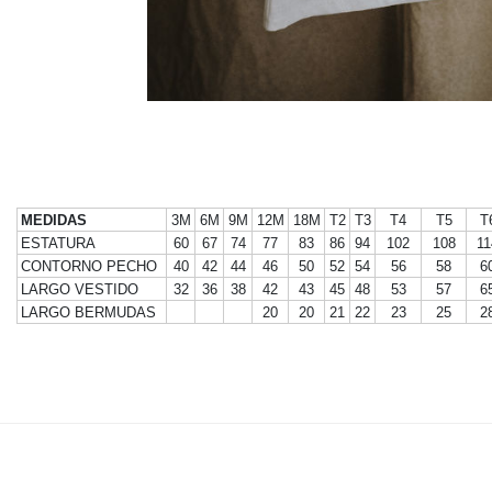
MEDIDAS
3M
6M
9M
12M
18M
T2
T3
T4
T5
T
ESTATURA
60
67
74
77
83
86
94
102
108
11
CONTORNO PECHO
40
42
44
46
50
52
54
56
58
6
LARGO VESTIDO
32
36
38
42
43
45
48
53
57
6
LARGO BERMUDAS
20
20
21
22
23
25
2