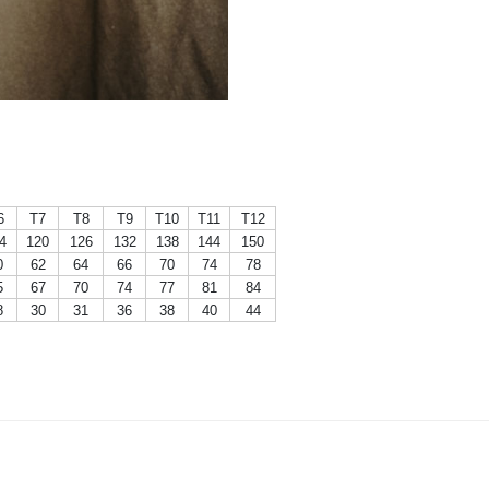
6
T7
T8
T9
T10
T11
T12
4
120
126
132
138
144
150
0
62
64
66
70
74
78
5
67
70
74
77
81
84
8
30
31
36
38
40
44