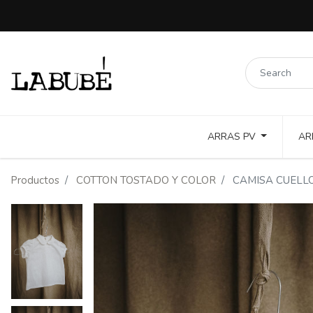
ARRAS PV
AR
LINOS COLORES Y PUNTILLAS
COTTON TOSTADO Y COLOR
Productos
COTTON TOSTADO Y COLOR
CAMISA CUELLO