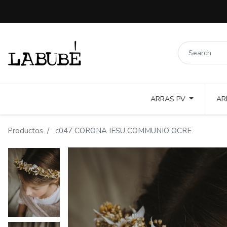
ARRAS PV
AR
LINOS COLORES Y PUNTILLAS
COTTON TOSTADO Y COLOR
Productos
c047 CORONA IESU COMMUNIO OCRE