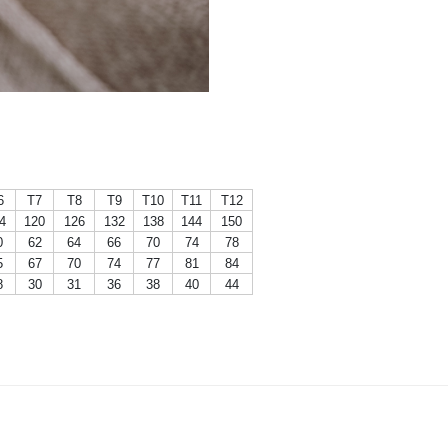
6
T7
T8
T9
T10
T11
T12
4
120
126
132
138
144
150
0
62
64
66
70
74
78
5
67
70
74
77
81
84
8
30
31
36
38
40
44