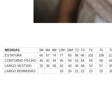
MEDIDAS
3M
6M
9M
12M
18M
T2
T3
T4
T5
T
ESTATURA
60
67
74
77
83
86
94
102
108
11
CONTORNO PECHO
40
42
44
46
50
52
54
56
58
6
LARGO VESTIDO
32
36
38
42
43
45
48
53
57
6
LARGO BERMUDAS
20
20
21
22
23
25
2