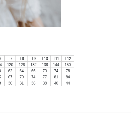
6
T7
T8
T9
T10
T11
T12
4
120
126
132
138
144
150
0
62
64
66
70
74
78
5
67
70
74
77
81
84
8
30
31
36
38
40
44