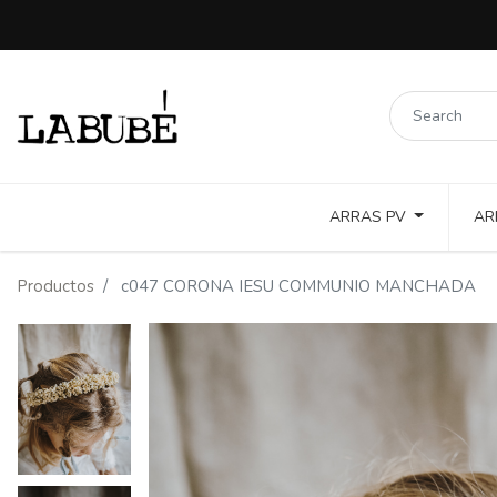
ARRAS PV
AR
LINOS COLORES Y PUNTILLAS
COTTON TOSTADO Y COLOR
Productos
c047 CORONA IESU COMMUNIO MANCHADA