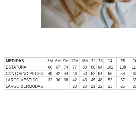
MEDIDAS
3M
6M
9M
12M
18M
T2
T3
T4
T5
T
ESTATURA
60
67
74
77
83
86
94
102
108
11
CONTORNO PECHO
40
42
44
46
50
52
54
56
58
6
LARGO VESTIDO
32
36
38
42
43
45
48
53
57
6
LARGO BERMUDAS
20
20
21
22
23
25
2