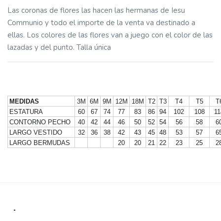
Las coronas de flores las hacen las hermanas de Iesu
Communio y todo el importe de la venta va destinado a
ellas. Los colores de las flores van a juego con el color de las
lazadas y del punto. Talla única
MEDIDAS
3M
6M
9M
12M
18M
T2
T3
T4
T5
T
ESTATURA
60
67
74
77
83
86
94
102
108
11
CONTORNO PECHO
40
42
44
46
50
52
54
56
58
6
LARGO VESTIDO
32
36
38
42
43
45
48
53
57
6
LARGO BERMUDAS
20
20
21
22
23
25
2