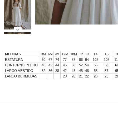
MEDIDAS
3M
6M
9M
12M
18M
T2
T3
T4
T5
T
ESTATURA
60
67
74
77
83
86
94
102
108
11
CONTORNO PECHO
40
42
44
46
50
52
54
56
58
6
LARGO VESTIDO
32
36
38
42
43
45
48
53
57
6
LARGO BERMUDAS
20
20
21
22
23
25
2