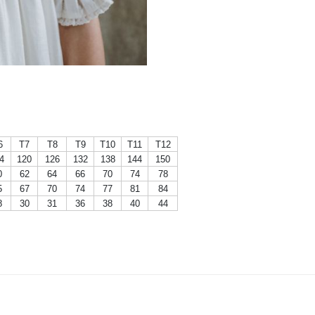
6
T7
T8
T9
T10
T11
T12
4
120
126
132
138
144
150
0
62
64
66
70
74
78
5
67
70
74
77
81
84
8
30
31
36
38
40
44