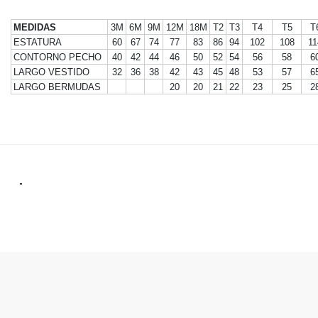
MEDIDAS
3M
6M
9M
12M
18M
T2
T3
T4
T5
T
ESTATURA
60
67
74
77
83
86
94
102
108
11
CONTORNO PECHO
40
42
44
46
50
52
54
56
58
6
LARGO VESTIDO
32
36
38
42
43
45
48
53
57
6
LARGO BERMUDAS
20
20
21
22
23
25
2