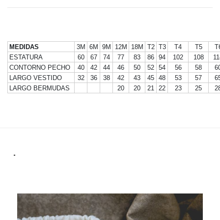
MEDIDAS
3M
6M
9M
12M
18M
T2
T3
T4
T5
T
ESTATURA
60
67
74
77
83
86
94
102
108
11
CONTORNO PECHO
40
42
44
46
50
52
54
56
58
6
LARGO VESTIDO
32
36
38
42
43
45
48
53
57
6
LARGO BERMUDAS
20
20
21
22
23
25
2