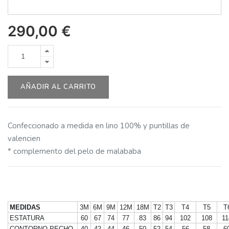
290,00
€
AÑADIR AL CARRITO
Confeccionado a medida en lino 100% y puntillas de
valencien
* complemento del pelo de malababa
MEDIDAS
3M
6M
9M
12M
18M
T2
T3
T4
T5
T
ESTATURA
60
67
74
77
83
86
94
102
108
11
CONTORNO PECHO
40
42
44
46
50
52
54
56
58
6