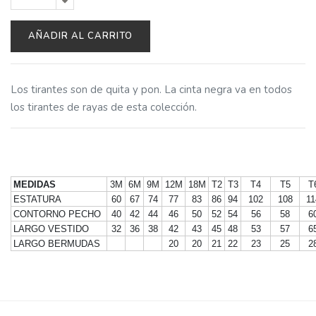
AÑADIR AL CARRITO
Los tirantes son de quita y pon. La cinta negra va en todos
los tirantes de rayas de esta colección.
MEDIDAS
3M
6M
9M
12M
18M
T2
T3
T4
T5
T
ESTATURA
60
67
74
77
83
86
94
102
108
11
CONTORNO PECHO
40
42
44
46
50
52
54
56
58
6
LARGO VESTIDO
32
36
38
42
43
45
48
53
57
6
LARGO BERMUDAS
20
20
21
22
23
25
2