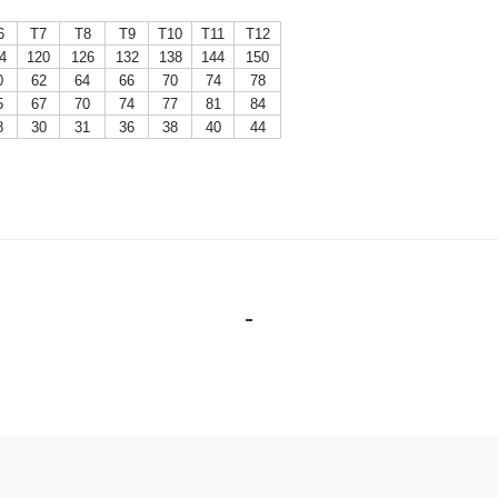
6
T7
T8
T9
T10
T11
T12
4
120
126
132
138
144
150
0
62
64
66
70
74
78
5
67
70
74
77
81
84
8
30
31
36
38
40
44