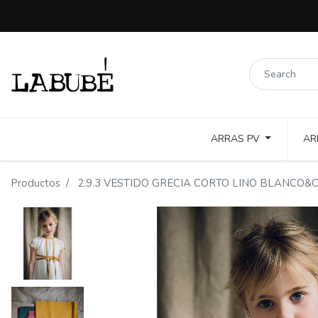
ARRAS PV
AR
LINOS COLORES Y PUNTILLAS
COTTON TOSTADO Y COLOR
Productos
2.9.3 VESTIDO GRECIA CORTO LINO BLANCO&