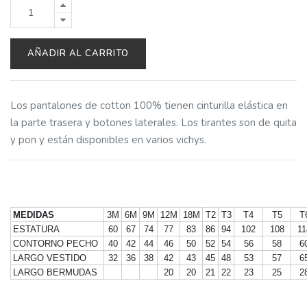
AÑADIR AL CARRITO
Los pantalones de cotton 100% tienen cinturilla elástica en
la parte trasera y botones laterales. Los tirantes son de quita
y pon y están disponibles en varios vichys.
MEDIDAS
3M
6M
9M
12M
18M
T2
T3
T4
T5
T
ESTATURA
60
67
74
77
83
86
94
102
108
11
CONTORNO PECHO
40
42
44
46
50
52
54
56
58
6
LARGO VESTIDO
32
36
38
42
43
45
48
53
57
6
LARGO BERMUDAS
20
20
21
22
23
25
2