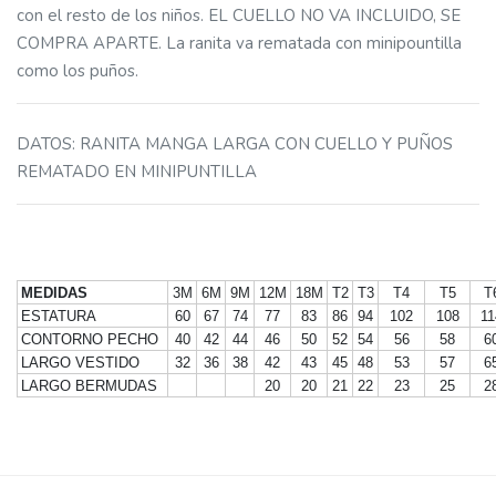
con el resto de los niños. EL CUELLO NO VA INCLUIDO, SE
COMPRA APARTE. La ranita va rematada con minipountilla
como los puños.
DATOS
:
RANITA MANGA LARGA CON CUELLO Y PUÑOS
REMATADO EN MINIPUNTILLA
MEDIDAS
3M
6M
9M
12M
18M
T2
T3
T4
T5
T
ESTATURA
60
67
74
77
83
86
94
102
108
11
CONTORNO PECHO
40
42
44
46
50
52
54
56
58
6
LARGO VESTIDO
32
36
38
42
43
45
48
53
57
6
LARGO BERMUDAS
20
20
21
22
23
25
2