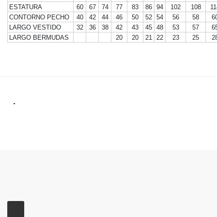
ESTATURA
60
67
74
77
83
86
94
102
108
11
CONTORNO PECHO
40
42
44
46
50
52
54
56
58
6
LARGO VESTIDO
32
36
38
42
43
45
48
53
57
6
LARGO BERMUDAS
20
20
21
22
23
25
2