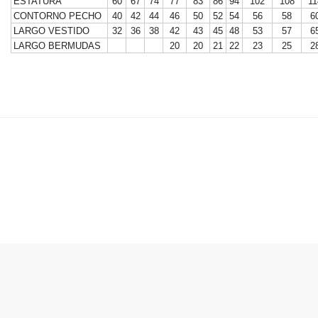
ESTATURA
60
67
74
77
83
86
94
102
108
11
CONTORNO PECHO
40
42
44
46
50
52
54
56
58
6
LARGO VESTIDO
32
36
38
42
43
45
48
53
57
6
LARGO BERMUDAS
20
20
21
22
23
25
2