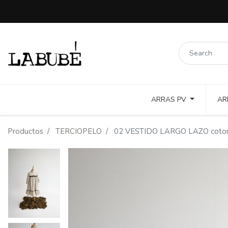
ARRAS PV
AR
LINOS COLORES Y PUNTILLAS
COTTON TOSTADO Y COLOR
Productos
TERCIOPELO
02 VESTIDO LARGO LAZO coton to