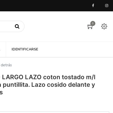
0
A
IDENTIFICARSE
 detrás
 LARGO LAZO coton tostado m/l
puntillita. Lazo cosido delante y
s