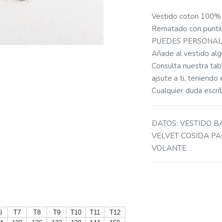
Vestido coton 10
Rematado con puntill
PUEDES PERSONALIZA
Añade al vestido alg
Consulta nuestra tabl
ajsute a ti, teniendo
Cualquier duda esc
DATOS
:
VESTIDO B
VELVET COSIDA PA
VOLANTE.
6
T7
T8
T9
T10
T11
T12