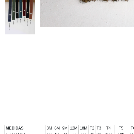
MEDIDAS
3M
6M
9M
12M
18M
T2
T3
T4
T5
T