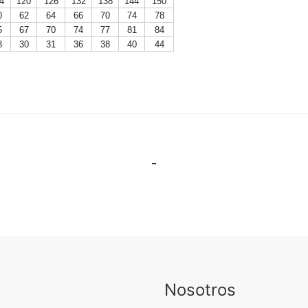
4
120
126
132
138
144
150
0
62
64
66
70
74
78
5
67
70
74
77
81
84
8
30
31
36
38
40
44
Nosotros