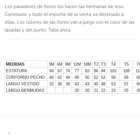
Los pasadores de flores los hacen las hermanas de Iesu
Communio y todo el importe de la venta va destinado a
ellas. Los colores de las flores van a juego con el color de las
lazadas y del punto. Talla única
MEDIDAS
3M
6M
9M
12M
18M
T2
T3
T4
T5
T
ESTATURA
60
67
74
77
83
86
94
102
108
11
CONTORNO PECHO
40
42
44
46
50
52
54
56
58
6
LARGO VESTIDO
32
36
38
42
43
45
48
53
57
6
LARGO BERMUDAS
20
20
21
22
23
25
2