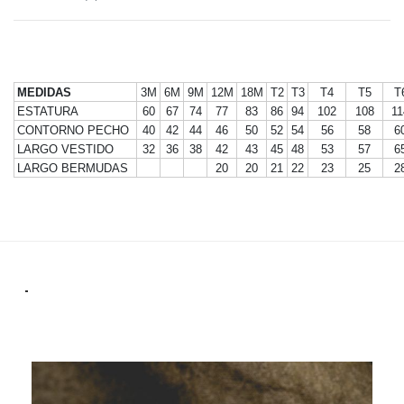
MEDIDAS
3M
6M
9M
12M
18M
T2
T3
T4
T5
T
ESTATURA
60
67
74
77
83
86
94
102
108
11
CONTORNO PECHO
40
42
44
46
50
52
54
56
58
6
LARGO VESTIDO
32
36
38
42
43
45
48
53
57
6
LARGO BERMUDAS
20
20
21
22
23
25
2