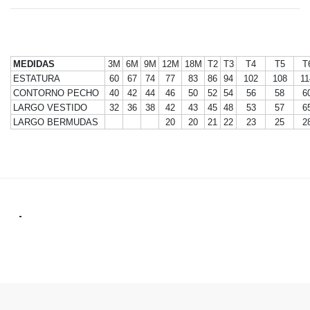
MEDIDAS
3M
6M
9M
12M
18M
T2
T3
T4
T5
T
ESTATURA
60
67
74
77
83
86
94
102
108
11
CONTORNO PECHO
40
42
44
46
50
52
54
56
58
6
LARGO VESTIDO
32
36
38
42
43
45
48
53
57
6
LARGO BERMUDAS
20
20
21
22
23
25
2