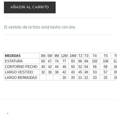
AÑADIR AL CARRITO
El vestido de la foto está hecho con lino
MEDIDAS
3M
6M
9M
12M
18M
T2
T3
T4
T5
T
ESTATURA
60
67
74
77
83
86
94
102
108
11
CONTORNO PECHO
40
42
44
46
50
52
54
56
58
6
LARGO VESTIDO
32
36
38
42
43
45
48
53
57
6
LARGO BERMUDAS
20
20
21
22
23
25
2