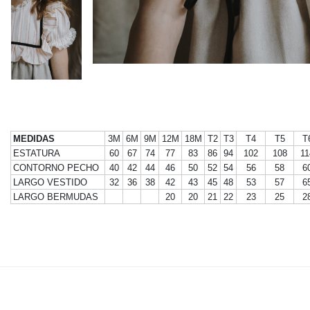
MEDIDAS
3M
6M
9M
12M
18M
T2
T3
T4
T5
T
ESTATURA
60
67
74
77
83
86
94
102
108
11
CONTORNO PECHO
40
42
44
46
50
52
54
56
58
6
LARGO VESTIDO
32
36
38
42
43
45
48
53
57
6
LARGO BERMUDAS
20
20
21
22
23
25
2