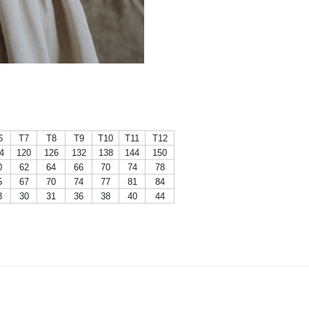
6
T7
T8
T9
T10
T11
T12
4
120
126
132
138
144
150
0
62
64
66
70
74
78
5
67
70
74
77
81
84
8
30
31
36
38
40
44