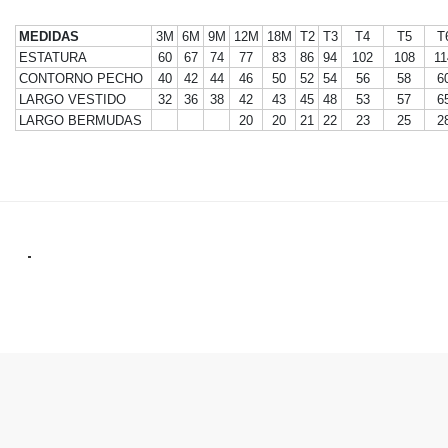
MEDIDAS
3M
6M
9M
12M
18M
T2
T3
T4
T5
T
ESTATURA
60
67
74
77
83
86
94
102
108
11
CONTORNO PECHO
40
42
44
46
50
52
54
56
58
6
LARGO VESTIDO
32
36
38
42
43
45
48
53
57
6
LARGO BERMUDAS
20
20
21
22
23
25
2