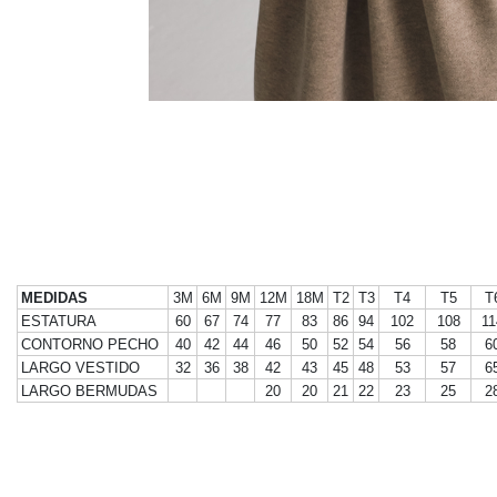
MEDIDAS
3M
6M
9M
12M
18M
T2
T3
T4
T5
T
ESTATURA
60
67
74
77
83
86
94
102
108
11
CONTORNO PECHO
40
42
44
46
50
52
54
56
58
6
LARGO VESTIDO
32
36
38
42
43
45
48
53
57
6
LARGO BERMUDAS
20
20
21
22
23
25
2