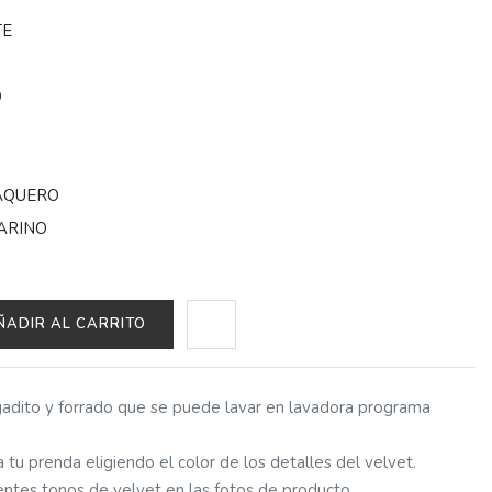
TE
O
N
AQUERO
ARINO
ÑADIR AL CARRITO
gadito y forrado que se puede lavar en lavadora programa
 tu prenda eligiendo el color de los detalles del velvet.
entes tonos de velvet en las fotos de producto.