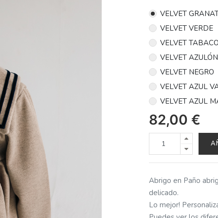
VELVET GRANA
VELVET VERDE
VELVET TABAC
VELVET AZULÓ
VELVET NEGRO
VELVET AZUL V
VELVET AZUL M
82,00
€
A
Abrigo en Paño abri
delicado.
Lo mejor! Personaliza
Puedes ver los difer