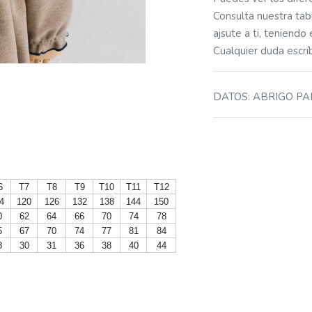
Consulta nuestra tabl
ajsute a ti, teniendo
Cualquier duda esc
DATOS
:
ABRIGO P
6
T7
T8
T9
T10
T11
T12
4
120
126
132
138
144
150
0
62
64
66
70
74
78
5
67
70
74
77
81
84
8
30
31
36
38
40
44