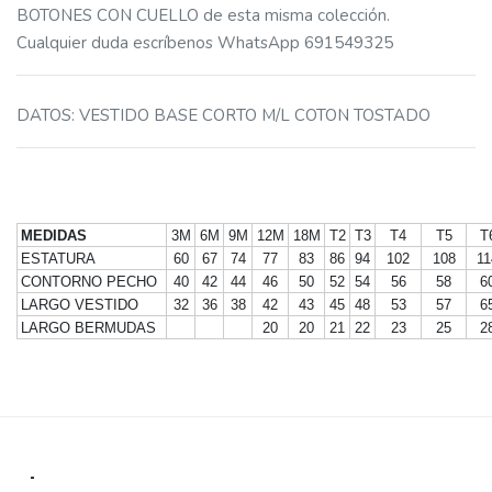
BOTONES CON CUELLO de esta misma colección.
Cualquier duda escríbenos WhatsApp 691549325
DATOS
:
VESTIDO BASE CORTO M/L COTON TOSTADO
MEDIDAS
3M
6M
9M
12M
18M
T2
T3
T4
T5
T
ESTATURA
60
67
74
77
83
86
94
102
108
11
CONTORNO PECHO
40
42
44
46
50
52
54
56
58
6
LARGO VESTIDO
32
36
38
42
43
45
48
53
57
6
LARGO BERMUDAS
20
20
21
22
23
25
2