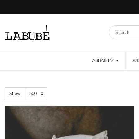
ARRAS PV
AR
LINOS COLORES Y PUNTILLAS
COTTON TOSTADO Y COLOR
Show