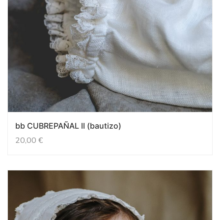
bb CUBREPAÑAL II (bautizo)
20,00
€